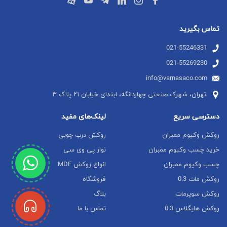
تماس بگیرید
021-55246331
021-55269230
info@varnasaco.com
تهران، شهرک صنعتی چهاردانگه، ابتدای خیابان ۲۱ پلاک ۳
دسترسی سریع
لینک‌های مفید
روکش وکیوم ممبران
روکش درب چوبی
خرید چسب وکیوم ممبران
نوار پی وی سی
چسب وکیوم ممبران
انواع روکش MDF
روکش مات 0.3
فروشگاه
روکش سوپرمات
بلاگ
روکش هایگلاس 0.3
تماس با ما