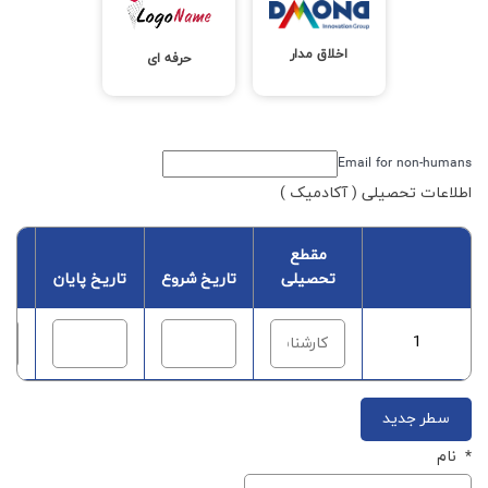
اخلاق مدار
حرفه ای
Email for non-humans
اطلاعات تحصیلی ( آکادمیک )
مقطع
ن
تحصیلی
تاریخ شروع
تاریخ پایان
آ
1
سطر جدید
*
نام