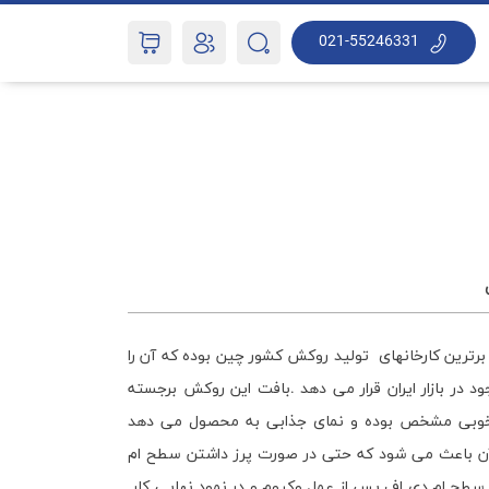
021-55246331
ثبت درخواست مشاوره
 برترین کارخانهای تولید روکش کشور چین بوده که آن را
 در بازار ایران قرار می دهد .بافت این روکش برجسته
 خوبی مشخص بوده و نمای جذابی به محصول می دهد
چنین یافت برجسته در کنار ضخامت 0.3mm آن باعث می شود که حتی در صورت پرز داشتن سطح ام
 سطح ام دی اف پس از عمل وکیوم و در نمود نهایی کار