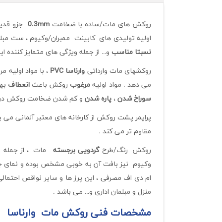
روکش های مات/ساده با ضخامت
0.3mm
جزو قدیمی
اولیه تولیدی های کابینت ممبران/وکیوم ، ست مبل
نسبتا مناسب
و… از جمله ویژگی های متمایز کننده ا
روکشهای مات وارداتی
وارناسا
PVC
، با مواد اولیه م
می دهد . مواد اولیه
مرغوب
روکش باعث
انعطاف
بهت
سوراخ شدن
،
پاره شدن
و کم شدن ضخامت روکش در کنار
پرایمر پشت روکش از کارخانه های معتبر آلمانی می 
مقاوم تر می کند .
روکش رنگ/طرح
گردویی برجسته
مات ، از جمله خ
ام دی اف مصرفی ، این پرز ها و سایر نواقص احتمال
منزل و مبلمان اداری و… می باشد .
مشخصات فنی روکش مات وارناسا