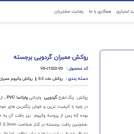
د اعتباری
همکاری با ما
رضایت مشتریان
بران
مجله
درباره ی ما
ارتباط با ما
روکش ممبران گردویی برجسته
کد محصول :
VS-c1322-VD
دسته بندی :
روکش مات 0.3
روکش وکیوم ممبران
روکش رنگ/طرح
گردویی
وارداتی
وارناسا PVC
، از
در زمره با کیفیت ترین و خوش رنگترین های موجود
بوده که پس از پروسه وکیوم نیز بافت آن به
.هم
دی اف مصرفی ، این پرز ها و سایر نواقص احتمالی