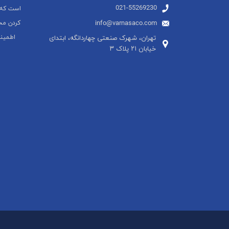
021-55269230
است که 
info@varnasaco.com
کردن مح
اطمین
تهران، شهرک صنعتی چهاردانگه، ابتدای
خیابان ۲۱ پلاک ۳