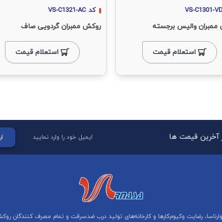
VS-C1301-V
کد
VS-C1321-AC
ممبران والیس برجسته
روکش ممبران گردویی صاف
استعلام قیمت
استعلام قیمت
ز آخرین قیمت ها
ار