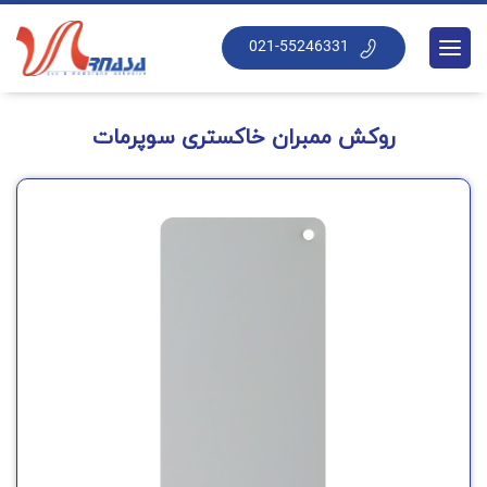
021-55246331
روکش ممبران خاکستری سوپرمات