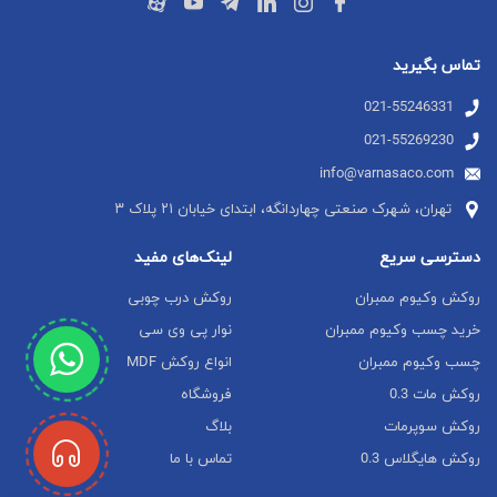
تماس بگیرید
021-55246331
021-55269230
info@varnasaco.com
تهران، شهرک صنعتی چهاردانگه، ابتدای خیابان ۲۱ پلاک ۳
دسترسی سریع
لینک‌های مفید
روکش وکیوم ممبران
روکش درب چوبی
خرید چسب وکیوم ممبران
نوار پی وی سی
چسب وکیوم ممبران
انواع روکش MDF
روکش مات 0.3
فروشگاه
روکش سوپرمات
بلاگ
روکش هایگلاس 0.3
تماس با ما