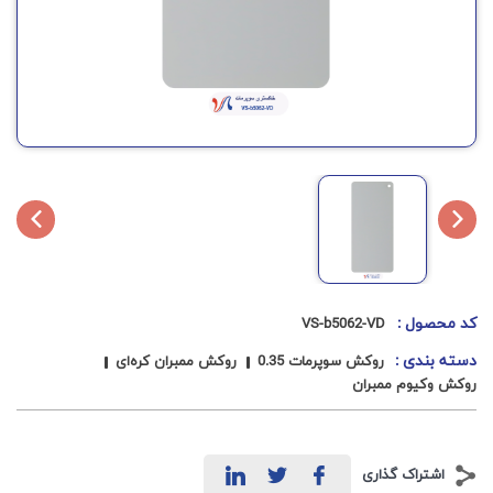
کد محصول :
VS-b5062-VD
دسته بندی :
روکش سوپرمات 0.35
روکش ممبران کره‌ای
روکش وکیوم ممبران
اشتراک گذاری