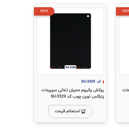
NEW
NE
کد
SU-3329
مات
روکش وکیوم ممبران ذغالی سوپرمات
پاراکس نوین چوب کد SU-3329
استعلام قیمت