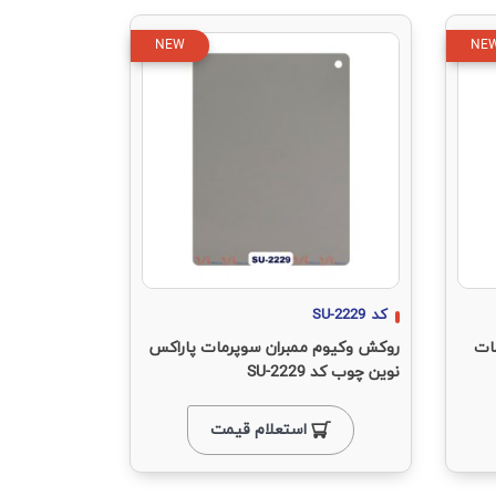
NEW
NE
کد
SU-2229
ات
روکش وکیوم ممبران سوپرمات پاراکس
نوین چوب کد SU-2229
استعلام قیمت