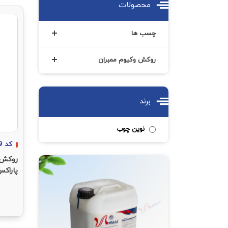
محصولات
چسب ها
روکش وکیوم ممبران
برند
نوین چوب
کد
9
روکش 
پاراکس 