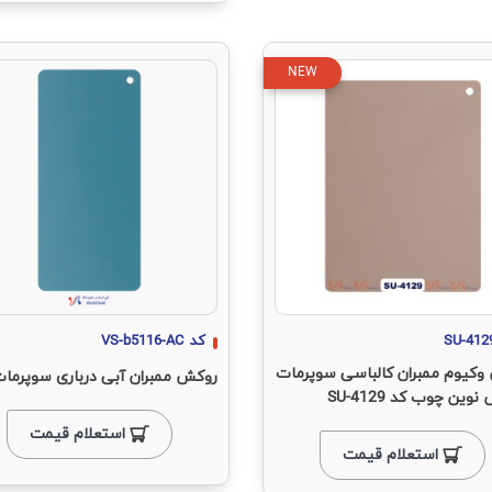
NEW
SU-412
کد
VS-b5116-AC
وکیوم ممبران کالباسی سوپرمات
روکش ممبران آبی درباری سوپرما
نوین چوب کد SU-4129
استعلام قیمت
استعلام قیمت