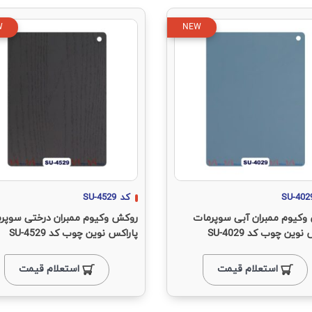
W
NEW
SU-402
کد
SU-4529
وکیوم ممبران آبی سوپرمات
روکش وکیوم ممبران درختی سوپر
نوین چوب کد SU-4029
پاراکس نوین چوب کد SU-4529
استعلام قیمت
استعلام قیمت