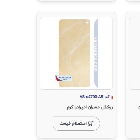
کد
VS-c4700-AR
ت
روکش ممبران امپرادو کرم
استعلام قیمت