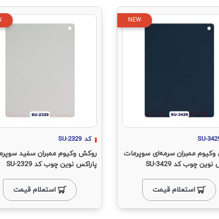
W
NEW
SU-342
کد
SU-2329
کیوم ممبران سرمه‌ای سوپرمات
روکش وکیوم ممبران سفید سوپرم
نوین چوب کد SU-3429
پاراکس نوین چوب کد SU-2329
استعلام قیمت
استعلام قیمت