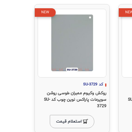
NEW
NE
کد
SU-3729
روکش وکیوم ممبران طوسی روشن
اکس نوین چوب کد SU-
سوپرمات پاراکس نوین چوب کد SU-
3729
استعلام قیمت