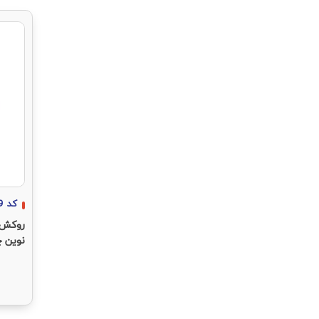
کد
9
روکش 
نوین چوب