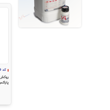
کد
9
روکش و
پاراکس 