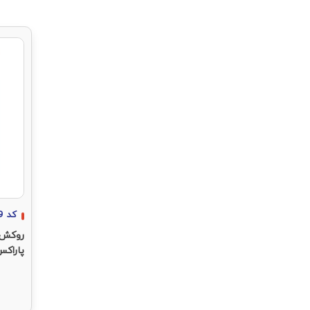
کد
9
روکش 
پاراکس 