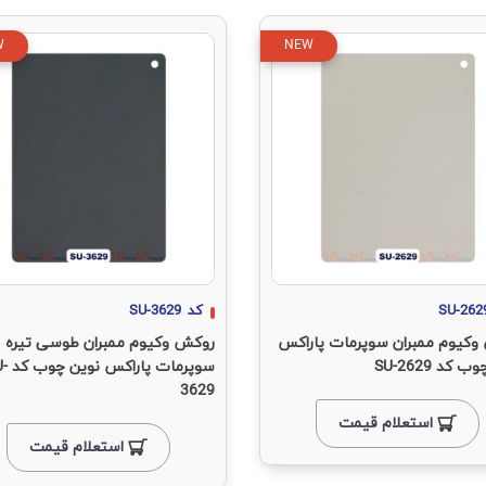
W
NEW
SU-262
کد
SU-3629
وکیوم ممبران سوپرمات پاراکس
روکش وکیوم ممبران طوسی تیره
 کد SU-2629
سوپرمات پار
3629
استعلام قیمت
استعلام قیمت