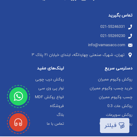
تماس بگیرید
021-55246331
021-55269230
info@varnasaco.com
تهران، شهرک صنعتی چهاردانگه، ابتدای خیابان ۲۱ پلاک ۳
دسترسی سریع
لینک‌های مفید
روکش وکیوم ممبران
روکش درب چوبی
خرید چسب وکیوم ممبران
نوار پی وی سی
چسب وکیوم ممبران
انواع روکش MDF
روکش مات 0.3
فروشگاه
روکش سوپرمات
بلاگ
روکش هایگلاس 0.3
تماس با ما
فیلتر