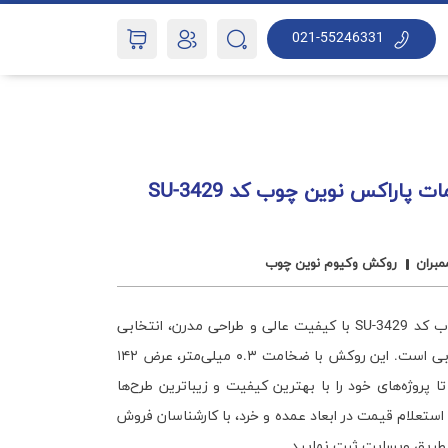
021-55246331
ثبت درخواست مشاوره
پاراکس نوین چوب کد SU-3429
بران
روکش وکیوم نوین چوب
روکش وکیوم سرمه‌ای سوپرمات پاراکس نوین چوب کد SU-3429 با کیفیت عالی و طراحی مدرن، انتخابی
ایده‌آل برای دکوراسیون داخلی، مبلمان و صنایع چوبی است. این روکش با ضخامت ۰.۳ میلی‌متر، عرض ۱۴۲
کان می‌دهد تا پروژه‌های خود را با بهترین کیفیت و زیباترین طرح‌ها
ستعلام قیمت در ابعاد عمده و خرد، با کارشناسان فروش
ز طریق وبسایت ثبت نمایید.