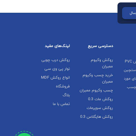
سال
دسترسی سریع
لینک‌های مفید
روکش وکیوم
روکش درب چوبی
رسالت وارناسا، رضایت وکیوم‌کارها و کارخانه‌های تولید درب ضدسرقت و تمام مصرف کنندگان روکش PVC
ممبران
نوار پی وی سی
دستچین
خرید چسب وکیوم
انواع روکش MDF
ی مورد
ممبران
فروشگاه
 چسب
چسب وکیوم ممبران
بلاگ
روکش مات 0.3
تماس با ما
روکش سوپرمات
روکش هایگلاس 0.3