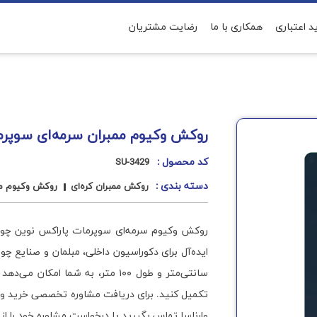
د اعتباری
همکاری با ما
رضایت مشتریان
بران
مجله
درباره ی ما
ارتباط با ما
روکش وکیوم ممبران سرمه‌ای سوپرمات 
کد محصول :
SU-3429
دسته بندی :
روکش ممبران کره‌ای
روکش وکیوم مم
سانتی‌متر و طول ۱۰۰ متر، به شما ام
تکمیل کنید. برای دریافت مشاوره تخصصی خرید و ا
وارناسا تماس بگیرید یا درخواست مشاوره خود را ا