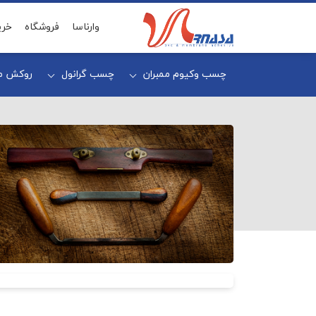
وارناسا
فروشگاه
خری
چسب وکیوم ممبران
چسب گرانول
روکش مم