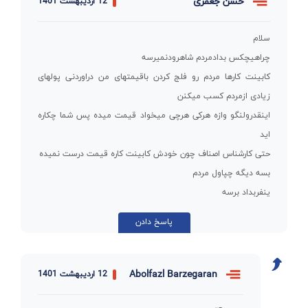
حسن جعفری
12 اردیبهشت 1401
سلام
چراهیچکس بدادمردم شاهرودنمیرسه
کابینت کارها مردم رو فلج کردن باقیمتهای من دراوردنی پولهای
زیادی ازمردم کسب میکنن
اینقدرولنگو وازه هرکی هرچی میخواد قیمت میده پس شما چکاره
اید
حتی کارشناس اصناف چون خودش کابینت کاره قیمت درست نمیده
بسه دیگه چپاول مردم
ینفربداد برسه
پاسخ دادن
Abolfazl Barzegaran
12 اردیبهشت 1401