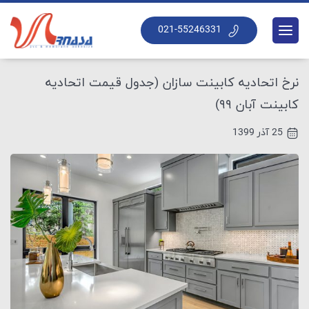
021-55246331
نرخ اتحادیه کابینت سازان (جدول قیمت اتحادیه
کابینت آبان ۹۹)
25 آذر 1399